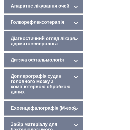
Дізнайтесь більше про:
Апаратне лікування очей
Голкорефлексотерапія
Діагностичний огляд лікаря-
дерматовенеролога
Дитяча офтальмологія
Доплерографія судин
головного мозку з
комп`ютерною обробкою
даних
Ехоенцефалографія (М-ехо)
Забір матеріалу для
бактеріологічного