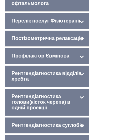
офтальмолога
Перелік послуг Фізіотерапії
Постізометрична релаксація
Профілактор Євмінова
Рентгендіагностика відділів
хребта
Рентгендіагностика
голови(кісток черепа) в
одній проекції
Рентгендіагностика суглобів