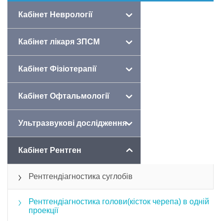
Наші процедури
Кабінет Неврології
Кабінет лікаря ЗПСМ
Кабінет Фізіотерапії
Кабінет Офтальмології
Ультразвукові дослідження
Кабінет Рентген
Рентгендіагностика суглобів
Рентгендіагностика голови(кісток черепа) в одній
проекції