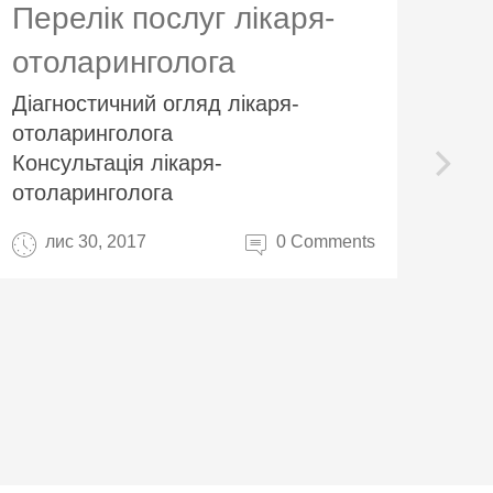
Перелік послуг лікаря-
Пе
отоларинголога
Фі
Діагностичний огляд лікаря-
- Ч
отоларинголога
еле
next
Консультація лікаря-
- К
отоларинголога
- У
лис 30, 2017
0 Comments