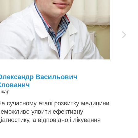
next
Олександр Васильович
Дмит
Клованич
Фахівец
ікар
На сучасному етапі розвитку медицини
неможливо уявити ефективну
діагностику, а відповідно і лікування
ЛОР органів, без використання
променевих методів діагностики.