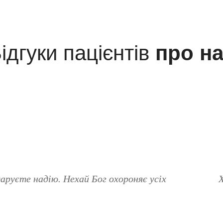
ідгуки пацієнтів
про на
 . . . Це не тільки прекрасний лікар, а й чудова л
і заряджає позитивом у будь-якій ситуації.