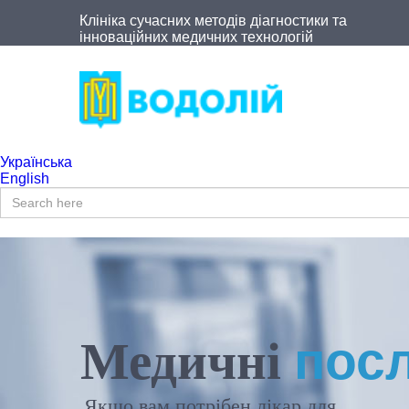
Клініка сучасних методів діагностики та
інноваційних медичних технологій
Українська
English
Пошукова форма
Пошук
пос
Медичні
Якщо вам потрібен лікар для...