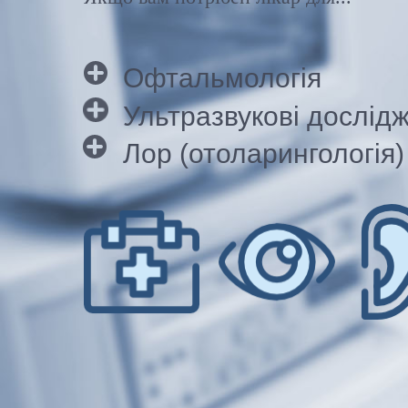
Офтальмологія
Ультразвукові дослід
Лор (отоларингологія)