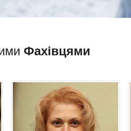
шими
Фахівцями