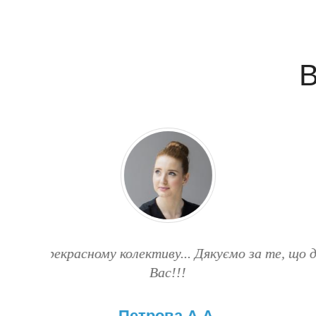
В
іх
Хочу сказати величезне спасибі лікарю