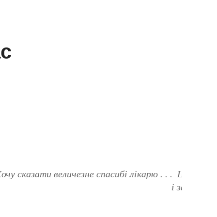
с
юдина, яка завжди зустрічає з помішкою