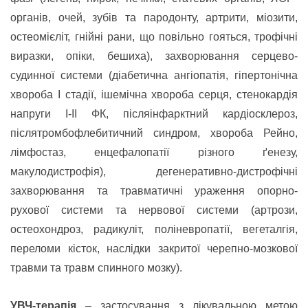
органів, очей, зубів та пародонту, артрити, міозити,
остеомієліт, гнійні рани, що повільно гояться, трофічні
виразки, опіки, бешиха), захворювання серцево-
судинної системи (діабетична ангіопатія, гіпертонічна
хвороба І стадії, ішемічна хвороба серця, стенокардія
напруги І-ІІ ФК, післяінфарктний кардіосклероз,
післятромбофлебитичний синдром, хвороба Рейно,
лімфостаз, енцефалопатії різного ґенезу,
макулодистрофія), дегенеративно-дистрофічні
захворювання та травматичні ураження опорно-
рухової системи та нервової системи (артрози,
остеохондроз, радикуліт, поліневропатії, вегеталгія,
переломи кісток, наслідки закритої черепно-мозкової
травми та травм спинного мозку).
УВЧ-терапія
– застосування з лікувальною метою