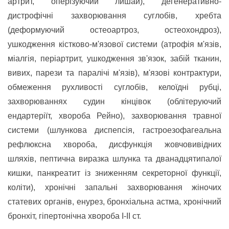
артрит, оперізуючий лишай), дегенеративно-
дистрофічні захворювання суглобів, хребта
(деформуючий остеоартроз, остеохондроз),
ушкодження кістково-м'язової системи (атрофія м'язів,
міалгія, періартрит, ушкодження зв'язок, забій тканин,
вивих, парези та паралічі м'язів), м'язові контрактури,
обмеження рухливості суглобів, келоїдні рубці,
захворюваннях судин кінцівок (облітеруючий
ендартеріїт, хвороба Рейно), захворювання травної
системи (шлункова диспепсія, гастроезофагеальна
рефлюксна хвороба, дисфункція жовчовивідних
шляхів, пептична виразка шлунка та дванадцятипалої
кишки, панкреатит із зниженням секреторної функції,
коліти), хронічні запальні захворювання жіночих
статевих органів, енурез, бронхіальна астма, хронічний
бронхіт, гіпертонічна хвороба І-ІІ ст.