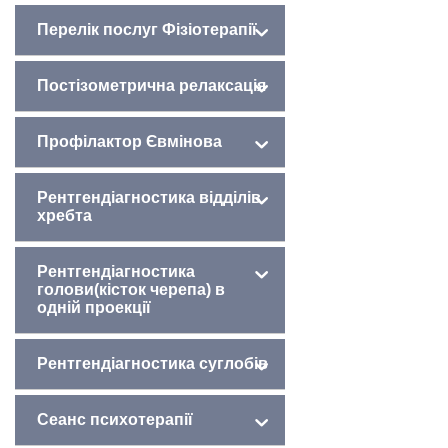
Перелік послуг Фізіотерапії
Постізометрична релаксація
Профілактор Євмінова
Рентгендіагностика відділів
хребта
Рентгендіагностика
голови(кісток черепа) в
одній проекції
Рентгендіагностика суглобів
Сеанс психотерапії