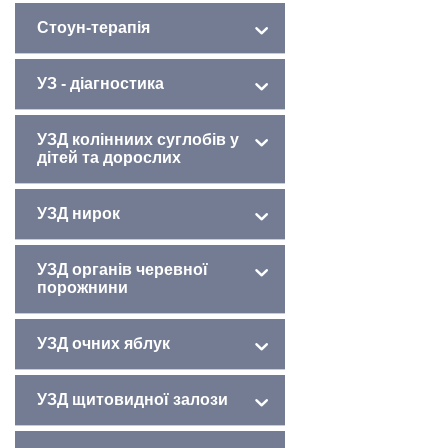
Стоун-терапія
УЗ - діагностика
УЗД колінниих суглобів у
дітей та дорослих
УЗД нирок
УЗД органів черевної
порожнини
УЗД очних яблук
УЗД щитовидної залози