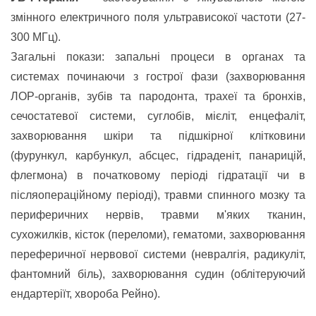
змінного електричного поля ультрависокої частоти (27-
300 МГц).
Загальні покази: запальні процеси в органах та
системах починаючи з гострої фази (захворювання
ЛОР-органів, зубів та пародонта, трахеї та бронхів,
сечостатевої системи, суглобів, мієліт, енцефаліт,
захворювання шкіри та підшкірної клітковини
(фурункул, карбункул, абсцес, гідраденіт, панарицій,
флегмона) в початковому періоді гідратації чи в
післяопераційному періоді), травми спинног
о мозку та
периферичних нервів, травми м'яких тканин,
сухожилків, кісток (переломи), гематоми, захворювання
переферичної нервової системи (невралгія, радикуліт,
фантомний біль), захворювання судин (облітеруючий
ендартеріїт, хвороба Рейно).