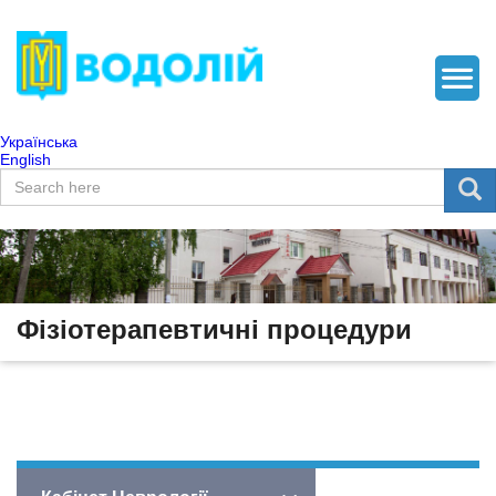
Українська
English
Пошукова форма
Пошук
Фізіотерапевтичні процедури
Наші процедури