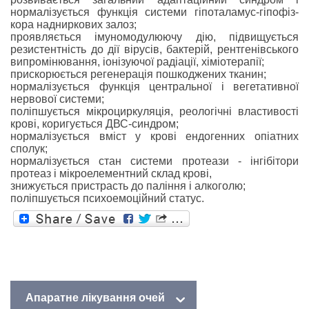
нормалізується функція системи гіпоталамус-гіпофіз-
кора надниркових залоз;
проявляється імуномодулюючу дію, підвищується
резистентність до дії вірусів, бактерій, рентгенівського
випромінювання, іонізуючої радіації, хіміотерапії;
прискорюється регенерація пошкоджених тканин;
нормалізується функція центральної і вегетативної
нервової системи;
поліпшується мікроциркуляція, реологічні властивості
крові, коригується ДВС-синдром;
нормалізується вміст у крові ендогенних опіатних
сполук;
нормалізується стан системи протеази - інгібітори
протеаз і мікроелементний склад крові,
знижується пристрасть до паління і алкоголю;
поліпшується психоемоційний статус.
Дізнайтесь більше про:
Апаратне лікування очей