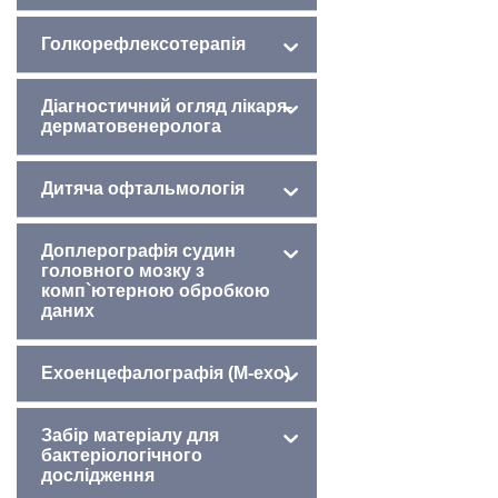
Голкорефлексотерапія
Діагностичний огляд лікаря-
дерматовенеролога
Дитяча офтальмологія
Доплерографія судин
головного мозку з
комп`ютерною обробкою
даних
Ехоенцефалографія (М-ехо)
Забір матеріалу для
бактеріологічного
дослідження