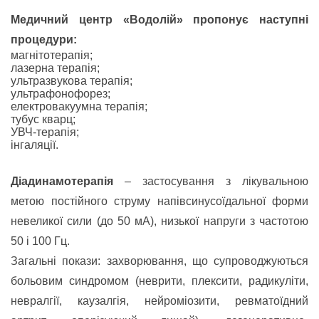
Медичний центр «Водолій» пропонує наступні
процедури:
магнітотерапія;
лазерна терапія;
ультразвукова терапія;
ультрафонофорез;
електровакуумна терапія;
тубус кварц;
УВЧ-терапія;
інгаляції.
Діадинамотерапія
– застосування з лікувальною
метою постійного струму напівсинусоїдальної форми
невеликої сили (до 50 мА), низької напруги з частотою
50 і 100 Гц.
Загальні покази: захворювання, що супроводжуються
больовим синдромом (неврити, плексити, радикуліти,
невралгії, каузалгія, нейроміозити, ревматоїдний