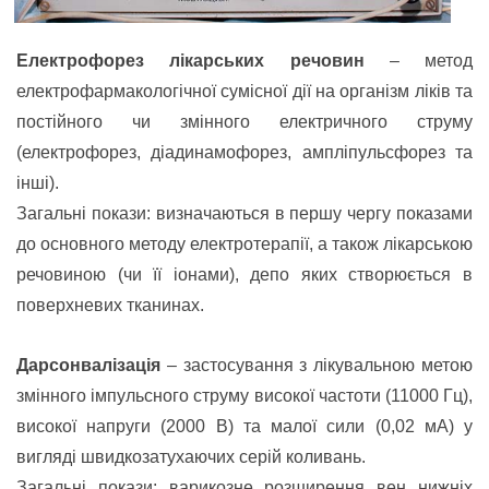
Електрофорез лікарських речовин
– метод
електрофармакологічної сумісної дії на організм ліків та
постійного чи змінного електричного струму
(електрофорез, діадинамофорез, ампліпульсфорез та
інші).
Загальні покази: визначаються в першу чергу показами
до основного методу електротерапії, а також лікарською
речовиною (чи її іонами), депо яких створюється в
поверхневих тканинах.
Дарсонвалізація
– застосування з лікувальною метою
змінного імпульсного струму високої частоти (11000 Гц),
високої напруги (2000 В) та малої сили (0,02 мА) у
вигляді швидкозатухаючих серій коливань.
Загальні покази: варикозне розширення вен нижніх