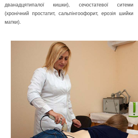
дванадцятипалої кишки), сечостатевої ситеми
(хронічний простатит, сальпінгоофорит, ерозія шийки
матки).