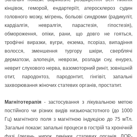
кінцівок, геморой, ендартеріїт, атеросклероз судин
головного мозку, мігрень, больові синдроми (радикуліт,
кардіалгія, невралгія, парастезія, гіпостезія),
обмороження, опіки, рани, що довго не гояться,
трофічні виразки, вугри, екзема, псоріаз, випадіння
волосся, зменшення тургору шкіри, сверблячі
дерматози, алопеція, неврози, розлади сну, енурез,
неврит слухового нерва, вазомоторний риніт, зовнішній
отит, пародонтоз, пародонтит, гінгівіт, запальні
захворювання жіночих статевих органів, п
ростатит.
Магнітотерапія
- застосування з лікувальною метою
постійного чи різних видів низькочастотного (до 1000
Гц) магнітного поля з магнітною індукцією до 75 мТл.
Загальні покази: запальні процеси в гострій та хронічній
фазі (легень, нирок, печінки, статевих органів, ЛОР-