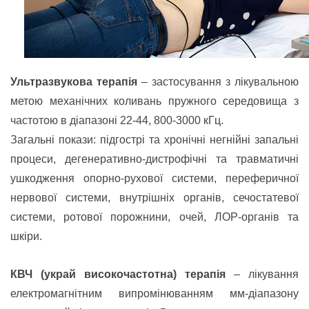
Ультразвукова терапія
–
застосування з лікувальною
метою механічних коли
вань пружного середовища з
частотою в діапазоні 22-44, 800-3000 кГц.
Загальні покази: підгострі та хронічні негнійні запальні
процеси, дегенеративно-дистрофічні та травматичні
ушкодження опорно-рухової системи, переферичної
нервової системи, внутрішніх органів, сечостатевої
системи, ротової порожнини, очей, ЛОР-органів та
шкіри.
КВЧ (украй високочастотна) терапія
–
лікування
електромагнітним випромінюванням мм-діапазону