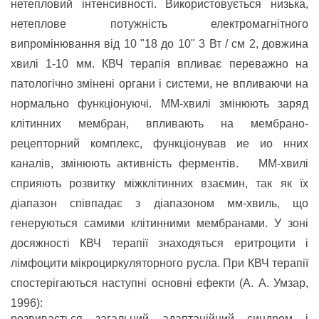
нетепловий інтенсивності. Використовується низька,
нетеплове потужність електромагнітного
випромінювання від 10 "18 до 10" 3 Вт / см 2, довжина
хвилі 1-10 мм. КВЧ терапія впливає переважно на
патологічно змінені органи і системи, не впливаючи на
нормально функціонуючі. ММ-хвилі змінюють заряд
клітинних мембран, впливають на мембрано-
рецепторний комплекс, функціонував ие ио нних
каналів, змінюють активність ферментів. ММ-хвилі
сприяють розвитку міжклітинних взаємин, так як їх
діапазон співпадає з діапазоном мм-хвиль, що
генеруються самими клітинними мембранами. У зоні
досяжності КВЧ терапії знаходяться еритроцити і
лімфоцити мікроциркуляторного русла. При КВЧ терапії
спостерігаються наступні основні ефекти (А. А. Умзар,
1996):
розвивається загальний адаптаційний синдром і