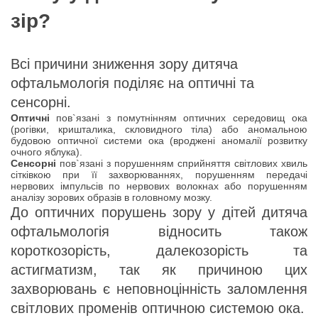
зір?
Всі причини зниження зору дитяча
офтальмологія поділяє на оптичні та
сенсорні.
Оптичні
пов`язані з помутнінням оптичних середовищ ока
(рогівки, кришталика, скловидного тіла) або аномальною
будовою оптичної системи ока (вроджені аномалії розвитку
очного яблука).
Сенсорні
пов`язані з порушенням сприйняття світлових хвиль
сітківкою при її захворюваннях, порушенням передачі
нервових імпульсів по нервових волокнах або порушенням
аналізу зорових образів в головному мозку.
До оптичних порушень зору у дітей дитяча
офтальмологія відносить також
короткозорість, далекозорість та
астигматизм, так як причиною цих
захворювань є неповноцінність заломлення
світлових променів оптичною системою ока.