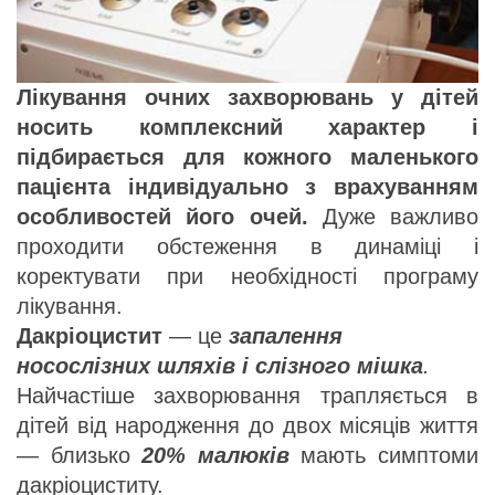
Лікування очних захворювань у дітей
носить комплексний характер і
підбирається для кожного маленького
пацієнта індивідуально з врахуванням
особливостей його очей.
Дуже важливо
проходити обстеження в динаміці і
коректувати при необхідності програму
лікування.
Дакріоцистит
— це
запалення
носослізних шляхів і слізного мішка
.
Найчастіше захворювання трапляється в
дітей від народження до двох місяців життя
— близько
20% малюків
мають симптоми
дакріоциститу.