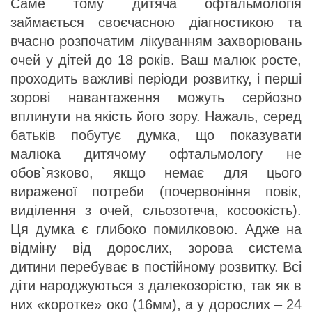
Саме тому дитяча офтальмологія
займається своєчасною діагностикою та
вчасно розпочатим лікуванням захворювань
очей у дітей до 18 років. Ваш малюк росте,
проходить важливі періоди розвитку, і перші
зорові навантаження можуть серйозно
вплинути на якість його зору. Нажаль, серед
батьків побутує думка, що показувати
малюка дитячому офтальмологу не
обов`язково, якщо немає для цього
вираженої потреби (почервоніння повік,
виділення з очей, сльозотеча, косоокість).
Ця думка є глибоко помилковою. Адже на
відміну від дорослих, зорова система
дитини перебуває в постійному розвитку. Всі
діти народжуються з далекозорістю, так як в
них «коротке» око (16мм), а у дорослих – 24