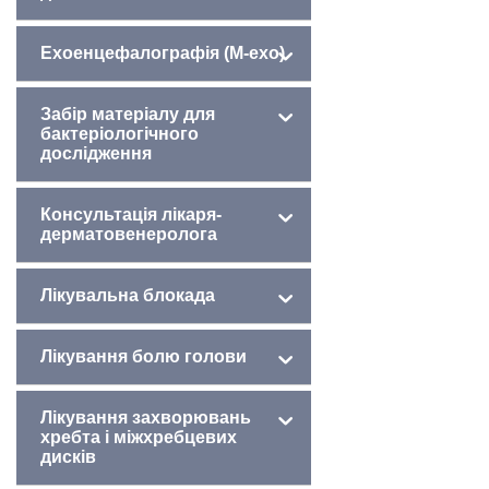
Ехоенцефалографія (М-ехо)
Забір матеріалу для
бактеріологічного
дослідження
Консультація лікаря-
дерматовенеролога
Лікувальна блокада
Лікування болю голови
Лікування захворювань
хребта і міжхребцевих
дисків