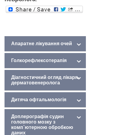
Дізнайтесь більше про:
Апаратне лікування очей
Голкорефлексотерапія
Діагностичний огляд лікаря-
дерматовенеролога
Дитяча офтальмологія
Доплерографія судин
головного мозку з
комп`ютерною обробкою
даних