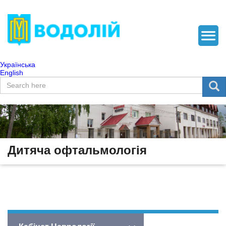
Українська
English
Пошукова форма
Пошук
Дитяча офтальмологія
Наші процедури