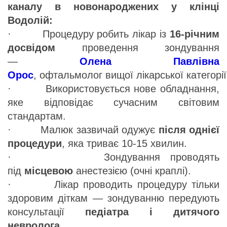
каналу в новонароджених у клінці
Водолій:
· Процедуру робить лікар із
16-річним
досвідом
проведення зондування
—
Олена Павлівна
Орос
, офтальмолог вищої лікарської категорії
· Використовується нове обладнання,
яке відповідає сучасним світовим
стандартам.
· Малюк зазвичай одужує
після однієї
процедури
, яка триває 10-15 хвилин.
· Зондування проводять
під
місцевою
анестезією (очні краплі).
· Лікар проводить процедуру тільки
здоровим діткам — зондуванню передують
консультації
педіатра і дитячого
невролога
.