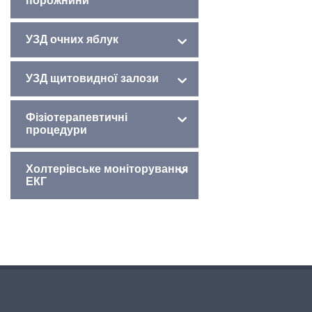
порожнини
УЗД очних яблук
УЗД щитовидної залози
Фізіотерапевтичні
процедури
Холтерівське моніторування
ЕКГ