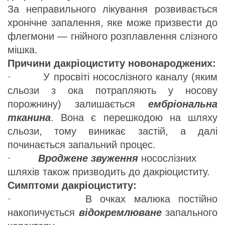
За неправильного лікування розвивається
хронічне запалення, яке може призвести до
флегмони — гнійного розплавлення слізного
мішка.
Причини дакріоциститу новонароджених:
· У просвіті носослізного каналу (яким
сльози з ока потрапляють у носову
порожнину) залишається
ембріональна
тканина
. Вона є перешкодою на шляху
сльози, тому виникає застій, а далі
починається запальний процес.
·
Вроджене звуження
носослізних
шляхів також призводить до дакріоциститу.
Симптоми дакріоциститу:
· В очках малюка постійно
накопичується
відокремлюване
запального