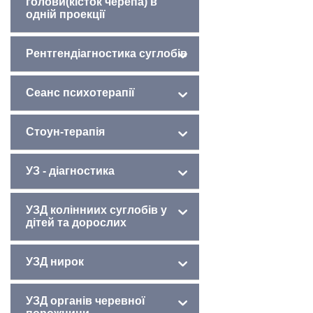
голови(кісток черепа) в
одній проекції
Рентгендіагностика суглобів
Сеанс психотерапії
Стоун-терапія
УЗ - діагностика
УЗД колінниих суглобів у
дітей та дорослих
УЗД нирок
УЗД органів черевної