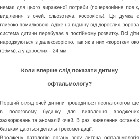
немає для цього вираженої потреби (почервоніння повік,
виділення з очей, сльозотеча, косоокість). Ця думка є
глибоко помилковою. Адже на відміну від дорослих, зорова
система дитини перебуває в постійному розвитку. Всі діти
народжуються з далекозорістю, так як в них «коротке» око
(16мм), а у дорослих – 24 мм.
Коли вперше слід показати дитину
офтальмологу?
Перший огляд очей дитини проводиться неонатологом ще
в пологовому будинку для виявлення вроджених
захворювань та аномалій очей. В разі виявлення останніх
батькам даються детальні рекомендації.
Вроджену патологію органу зору дитяча офтальмологія