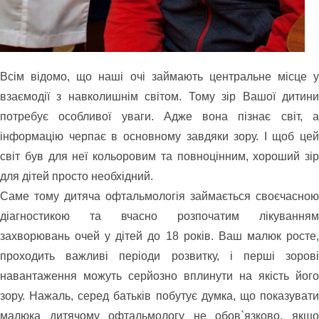
Всім відомо, що наші очі займають центральне місце у
взаємодії з навколишнім світом. Тому зір Вашої дитини
потребує особливої уваги. Адже вона пізнає світ, а
інформацію черпає в основному завдяки зору. І щоб цей
світ був для неї кольоровим та повноцінним, хороший зір
для дітей просто необхідний.
Саме тому дитяча офтальмологія займається своєчасною
діагностикою та вчасно розпочатим лікуванням
захворювань очей у дітей до 18 років. Ваш малюк росте,
проходить важливі періоди розвитку, і перші зорові
навантаження можуть серйозно вплинути на якість його
зору. Нажаль, серед батьків побутує думка, що показувати
малюка дитячому офтальмологу не обов`язково, якщо