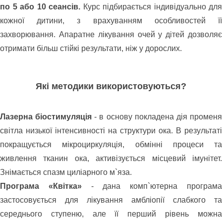
по 5 або 10 сеансів.
Курс підбирається індивідуально для
кожної дитини, з врахуванням особливостей її
захворювання. Апаратне лікування очей у дітей дозволяє
отримати більш стійкі результати, ніж у дорослих.
Які методики використовуються?
Лазерна біостимуляція
- в основу покладена дія промен
світла низької інтенсивності на структури ока. В результаті
покращується мікроциркуляція, обмінні процеси та
живлення тканин ока, активізується місцевий імунітет.
Знімається спазм циліарного м`яза.
Програма «Квітка»
- дана комп`ютерна програм
застосовується для лікування амбліопії слабкого та
середнього ступеню, але її перший рівень можна