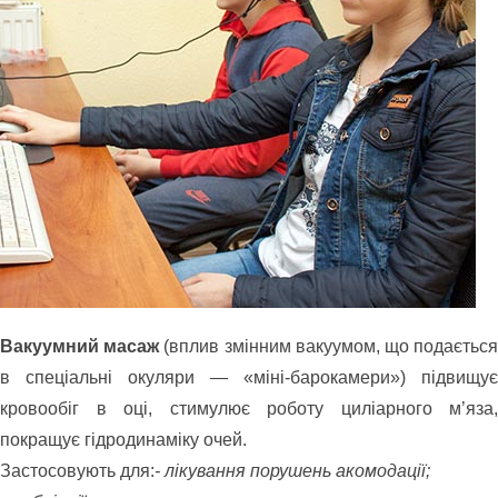
Вакуумний масаж
(вплив змінним вакуумом, що подаєтьс
в спеціальні окуляри — «міні-барокамери») підвищує
кровообіг в оці, стимулює роботу циліарного м’яза,
покращує гідродинаміку очей.
Застосовують для:
- лікування порушень акомодації;