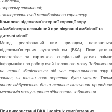
- амбліопії;
- зоровому стомленні;
- захворювань очей метаболічного характеру.
Комплекс відеокомп’ютерної корекції зору
«Амбліокор» незамінний при лікуванні амбліопії та
дитячої міопії.
​Метод, реалізований цим приладом, називається
відеокомп’ютерним аутотренінгом (ВКА). Поки дитина
спостерігає за картинкою, спеціальний датчик знімає
інформацію про роботу очей і головного мозку.
Зображення
на екрані зберігається під час «правильного» зору і
зникає, як тільки воно перестає бути чітким. Таким
чином відбувається більш активне включення природних
механізмів мозку в процес відновлення зображення.
При використанні ВКА і новітніх комп’ютерних