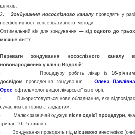
шляхів.
2.
Зондування носослізного каналу
проводять у разі
неефективності консервативного методу.
Оптимальний вік для зондування — від
одного до трьох
місяців
життя.
Переваги зондування носослізного каналу в
новонароджених у клінці Водолій:
· Процедуру робить лікар із
16-річним
досвідом
проведення зондування —
Олена Павлівн
Орос
,
офтальмолог
вищої
лікарської
категорії.
· Використовується нове обладнання, яке відповідає
сучасним світовим стандартам.
· Малюк зазвичай одужує
після однієї процедури
, як
триває 10-15 хвилин.
· Зондування проводять під
місцевою
анестезією (очн