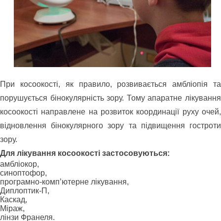
При косоокості, як правило, розвивається амбліопія та
порушується бінокулярність зору. Тому апаратне лікування
косоокості направлене на розвиток координації руху очей,
відновлення бінокулярного зору та підвищення гостроти
зору.
Для лікування косоокості застосовуються:
амбліокор,
синоптофор,
програмно-комп’ютерне лікування,
Диплоптик-П,
Каскад,
Міраж,
лінзи Франеля.