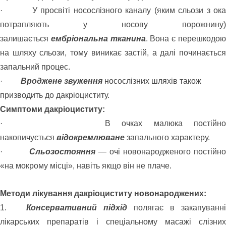
· У просвіті носослізного каналу (яким сльози з ока
потрапляють у носову порожнину)
залишається
ембріональна тканина
. Вона є перешкодо
на шляху сльози, тому виникає застій, а далі починається
запальний процес.
·
Вроджене звуження
носослізних шляхів також
призводить до дакріоциститу.
Симптоми дакріоциститу:
· В очках малюка постійно
накопичується
відокремлюване
запального характеру.
·
Сльозостояння
— очі новонародженого постійн
«на мокрому місці», навіть якщо він не плаче.
Методи лікування дакріоциститу новонароджених:
1.
Консервативний підхід
полягає в закапуванні
лікарських препаратів і спеціальному масажі слізних