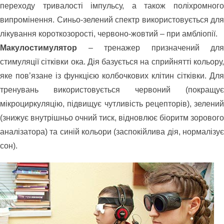
переходу тривалості імпульсу, а також поліхромного
випромінення. Синьо-зелений спектр використовується для
лікування короткозорості, червоно-жовтий – при амбліопії.
Макулостимулятор
– тренажер призначений для
стимуляції сітківки ока. Дія базується на сприйнятті кольору,
яке пов’язане із функцією колбочкових клітин сітківки. Для
тренувань використовується червоний (покращує
мікроциркуляцію, підвищує чутливість рецепторів), зелений
(знижує внутрішньо очний тиск, відновлює біоритм зорового
аналізатора) та синій кольори (заспокійлива дія, нормалізує
сон).