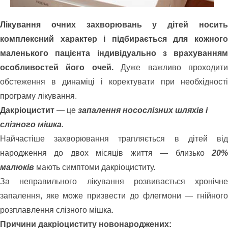
Лікування очних захворювань у дітей носить
комплексний характер і підбирається для кожного
маленького пацієнта індивідуально з врахуванням
особливостей його очей.
Дуже важливо проходит
обстеження в динаміці і коректувати при необхідності
програму лікування.
Дакріоцистит
— це
запалення носослізних шляхів і
слізного мішка
.
Найчастіше захворювання трапляється в дітей від
народження до двох місяців життя — близько
20%
малюків
мають симптоми дакріоциститу.
За неправильного лікування розвивається хронічне
запалення, яке може призвести до флегмони — гнійного
розплавлення слізного мішка.
Причини дакріоциститу новонароджених: