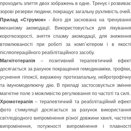
проходить злиття двох зображень в одне. Тренує і розвиває
зорові резерви людини, покращує загальну рухливість очей.
Прилад «Струмок»
- його дія заснована на тренуванн
механізму акомодації. Використовується для лікування
короткозорості, зняття спазму акомодації, для зниження
втомлюваності при роботі за комп`ютером і в якості
післяопераційного реабілітаційного засобу.
Магнітотерапія
– позитивний терапевтичний ефект
досягається за рахунок покращення гемодинаміки, трофіки,
усунення гіпоксії, виражену протизапальну, нейротрофічну
та імуномоделюючу дію. В приладі застосовується змінне
магнітне поле з можливістю регулювання по частоті та силі.
Хромотерапія
– терапевтичний та реабілітаційний ефект
фото стимуляції досягається за рахунок використання
світлодіодного випромінення різної довжини хвилі, частоти
випромінення, потужності випромінення і плавності