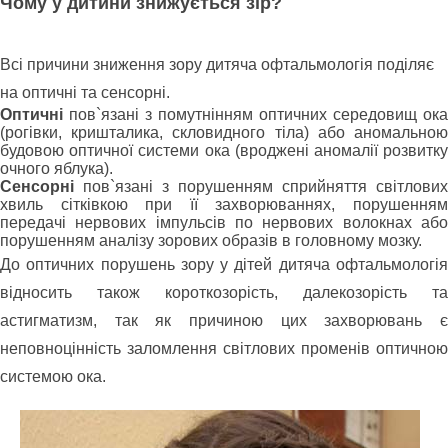
Чому у дитини знижується зір?
Всі причини зниження зору дитяча офтальмологія поділяє
на оптичні та сенсорні.
Оптичні
пов`язані з помутнінням оптичних середовищ ока
(рогівки, кришталика, скловидного тіла) або аномальною
будовою оптичної системи ока (вроджені аномалії розвитку
очного яблука).
Сенсорні
пов`язані з порушенням сприйняття світлових
хвиль сітківкою при її захворюваннях, порушенням
передачі нервових імпульсів по нервових волокнах або
порушенням аналізу зорових образів в головному мозку.
До оптичних порушень зору у дітей дитяча офтальмологія
відносить також короткозорість, далекозорість та
астигматизм, так як причиною цих захворювань є
неповноцінність заломлення світлових променів оптичною
системою ока.