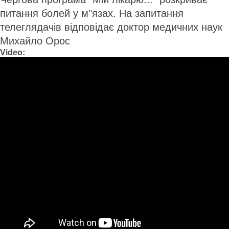
питання болей у м"язах. На запитання
телеглядачів відповідає доктор медичних наук
Михайло Орос
Video: