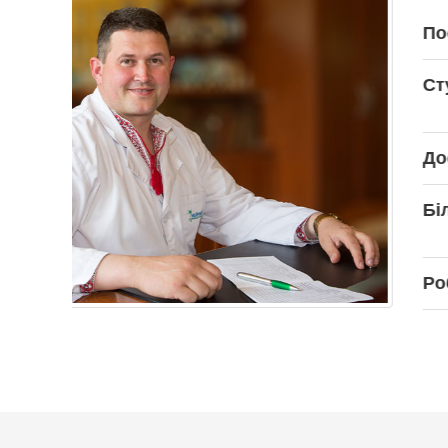
ії
мозку,