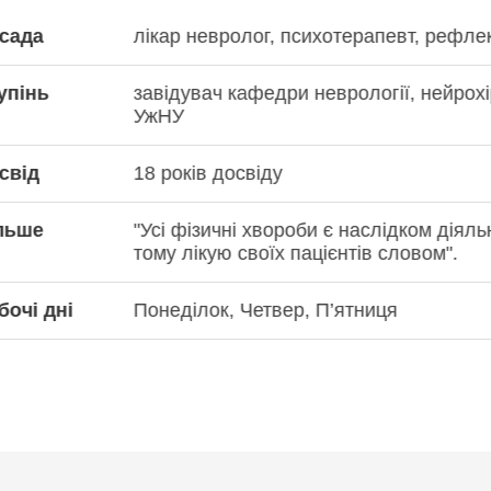
Посада
Лікар офтальмоло
Ступінь
Лікар вищої категор
Досвід
16 років досвіду
Більше
Робочі дні
Понеділок, Вівторо