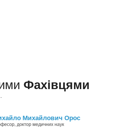
- професор Михайло Орос
шими
Фахівцями
.
Олена Павлівна Орос
Лікар офтальмолог