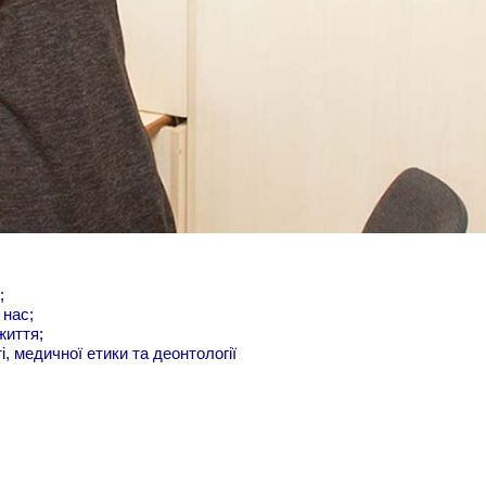
я;
 нас;
життя;
, медичної етики та деонтології