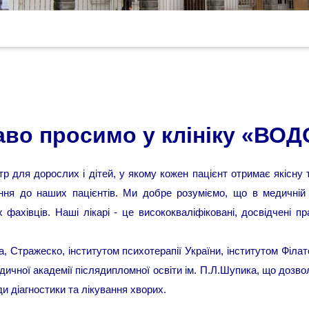
аво просимо у клініку «ВОД
 для дорослих і дітей, у якому кожен пацієнт отримає якісну 
ня до наших пацієнтів. Ми добре розуміємо, що в медичній пр
ахівців. Наші лікарі - це висококваліфіковані, досвідчені пра
а, Стражеско, інститутом психотерапії України, інститутом Філа
дичної академії післядипломної освіти ім. П.Л.Шупика, що дозво
и діагностики та лікування хворих.