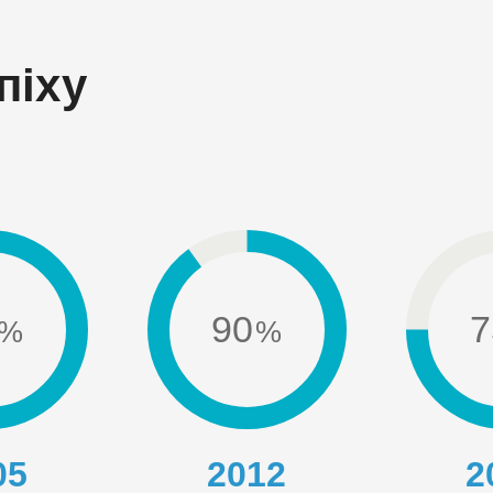
піху
90
7
05
2012
2