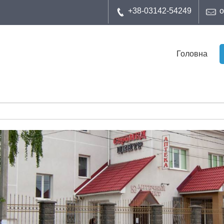
+38-03142-54249
o
Головна