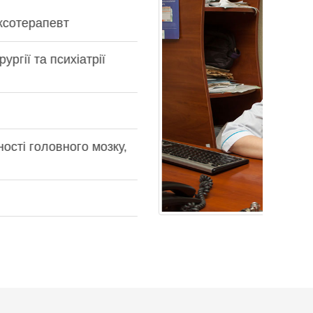
г
ії
к, Середа, Четвер, П’ятниця